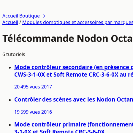
Accueil
Boutique →
Accueil
/
Modules domotiques et accessoires par marque
Télécommande Nodon Octan
6 tutoriels
Mode contrôleur secondaire (en présence 
CWS-3-1-0X et Soft Remote CRC-3-6-0X au r
20 495 vues
2017
Contrôler des scènes avec les Nodon Octan
19 599 vues
2016
Mode contrôleur primaire (fonctionnement
3-1-0X et Soft Remote CRC-3-6-0X