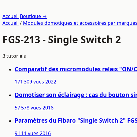
Accueil
Boutique →
Accueil
/
Modules domotiques et accessoires par marque
FGS-213 - Single Switch 2
3 tutoriels
Comparatif des micromodules relais "ON/
171 309 vues
2022
Domotiser son éclairage : cas du bouton si
57 578 vues
2018
Paramètres du Fibaro "Single Switch 2" FG
9 111 vues
2016