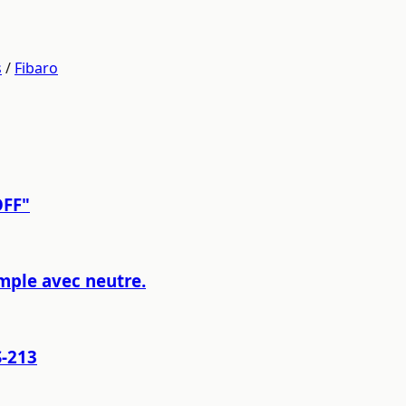
s
/
Fibaro
OFF"
mple avec neutre.
S-213