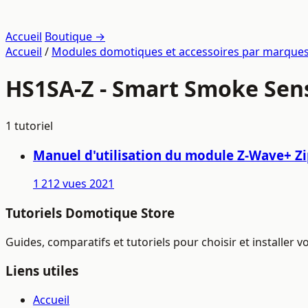
Accueil
Boutique →
Accueil
/
Modules domotiques et accessoires par marque
HS1SA-Z - Smart Smoke Sen
1 tutoriel
Manuel d'utilisation du module Z-Wave+ Z
1 212 vues
2021
Tutoriels Domotique Store
Guides, comparatifs et tutoriels pour choisir et installer
Liens utiles
Accueil