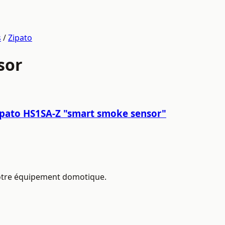
s
/
Zipato
sor
ipato HS1SA-Z "smart smoke sensor"
 votre équipement domotique.