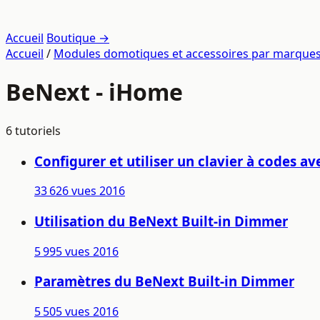
Accueil
Boutique →
Accueil
/
Modules domotiques et accessoires par marque
BeNext - iHome
6 tutoriels
Configurer et utiliser un clavier à codes
33 626 vues
2016
Utilisation du BeNext Built-in Dimmer
5 995 vues
2016
Paramètres du BeNext Built-in Dimmer
5 505 vues
2016