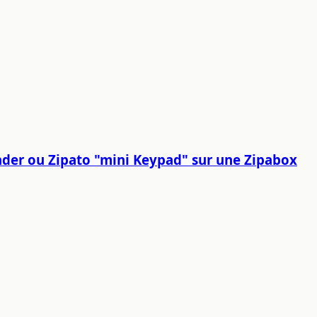
eader ou Zipato "mini Keypad" sur une Zipabox