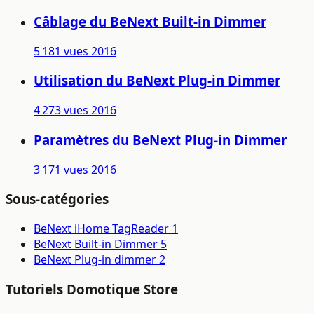
Câblage du BeNext Built-in Dimmer
5 181 vues
2016
Utilisation du BeNext Plug-in Dimmer
4 273 vues
2016
Paramètres du BeNext Plug-in Dimmer
3 171 vues
2016
Sous-catégories
BeNext iHome TagReader
1
BeNext Built-in Dimmer
5
BeNext Plug-in dimmer
2
Tutoriels Domotique Store