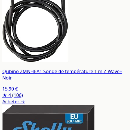
Qubino ZMNHEA1 Sonde de température 1 m Z-Wave+
Noir
15,90 €
★ 4
(106)
Acheter →