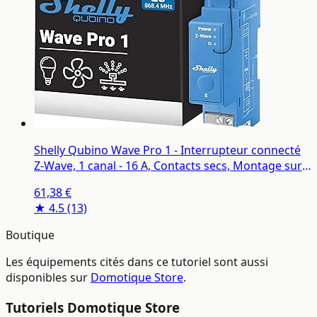
Shelly Qubino Wave Pro 1 - Interrupteur connecté
Z-Wave, 1 canal - 16 A, Contacts secs, Montage sur
rail DIN, Éclairage conntecté, Passerelle Z-Wave
61,38 €
requise
★ 4.5
(13)
Boutique
Les équipements cités dans ce tutoriel sont aussi
disponibles sur
Domotique Store
.
Tutoriels Domotique Store