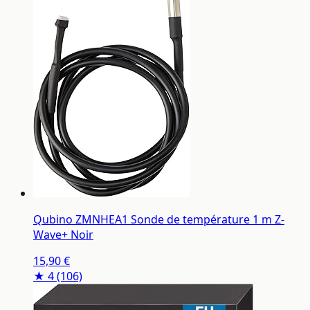
Qubino ZMNHEA1 Sonde de température 1 m Z-
Wave+ Noir
15,90 €
★ 4
(106)