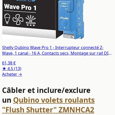
Shelly Qubino Wave Pro 1 - Interrupteur connecté Z-
Wave, 1 canal - 16 A, Contacts secs, Montage sur rail DIN,
Éclairage conntecté, Passerelle Z-Wave requise
61,38 €
★ 4.5
(13)
Acheter →
Câbler et inclure/exclure
un
Qubino volets roulants
"Flush Shutter" ZMNHCA2