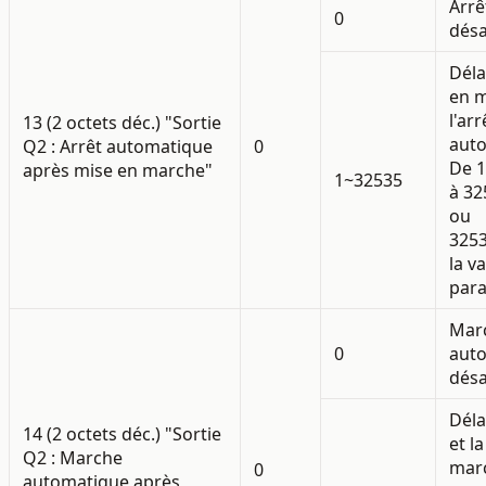
Arrê
0
désa
Déla
en m
l'arr
13 (2 octets déc.) "Sortie
auto
Q2 : Arrêt automatique
0
De 
après mise en marche"
1~32535
à 32
ou
3253
la v
para
Mar
0
aut
désa
Déla
14 (2 octets déc.) "Sortie
et l
Q2 : Marche
mar
0
automatique après