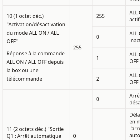
ALL 
10 (1 octet déc.)
255
acti
"Activation/désactivation
du mode ALL ON / ALL
ALL 
0
inac
OFF"
255
Réponse à la commande
ALL 
1
OFF 
ALL ON / ALL OFF depuis
la box ou une
ALL 
télécommande
2
OFF 
Arrê
0
désa
Déla
en m
l'arr
11 (2 octets déc.) "Sortie
auto
Q1 : Arrêt automatique
0