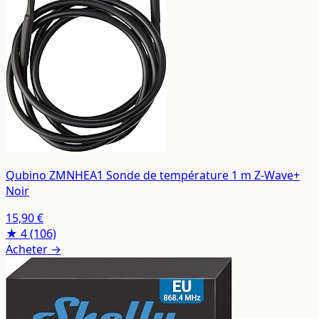
Qubino ZMNHEA1 Sonde de température 1 m Z-Wave+
Noir
15,90 €
★ 4
(106)
Acheter →