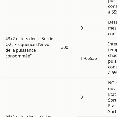
puis
con
à 65
Désa
0
mes
con
43 (2 octets déc.) "Sortie
Inte
Q2 : Fréquence d'envoi
300
temp
de la puissance
chaq
consommée"
1~65535
puis
con
à 65
NO 
ouve
Etat
0
Sort
Etat
Sort
63 (1 octet déc.) "Sortie