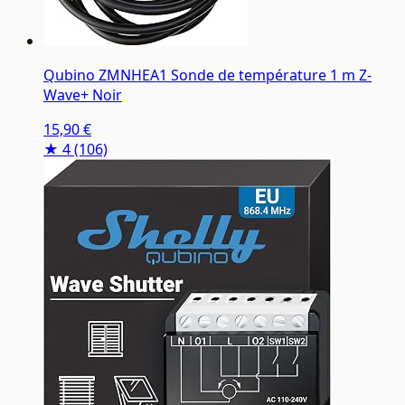
Qubino ZMNHEA1 Sonde de température 1 m Z-
Wave+ Noir
15,90 €
★ 4
(106)