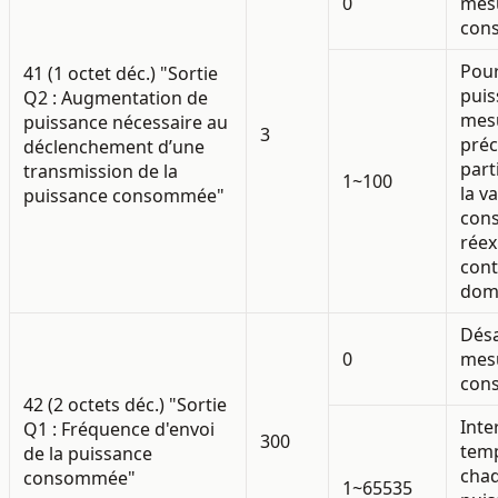
0
mes
con
Pour
41 (1 octet déc.) "Sortie
puis
Q2 : Augmentation de
mes
puissance nécessaire au
3
pré
déclenchement d’une
part
transmission de la
1~100
la v
puissance consommée"
con
réex
cont
dom
Désa
0
mes
con
42 (2 octets déc.) "Sortie
Inte
Q1 : Fréquence d'envoi
300
temp
de la puissance
chaq
consommée"
1~65535