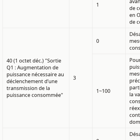
avan
1
de c
en O
de c
Désa
0
mes
con
Pour
40 (1 octet déc.) "Sortie
puis
Q1 : Augmentation de
mes
puissance nécessaire au
3
pré
déclenchement d’une
part
transmission de la
1~100
la v
puissance consommée"
con
réex
cont
dom
Désa