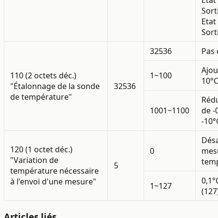
Sort
Etat
Sort
32536
Pas 
Ajou
110 (2 octets déc.)
1~100
10°C
"Étalonnage de la sonde
32536
de température"
Réd
1001~1100
de -
-10°
Désa
120 (1 octet déc.)
0
mes
"Variation de
temp
5
température nécessaire
0,1°
à l'envoi d'une mesure"
1~127
(127
Articles liés