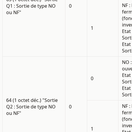
NF 
Q1 : Sortie de type NO
0
fer
ou NF"
(fo
inve
1
Etat
Sort
Etat
Sort
NO 
ouve
Etat
0
Sort
Etat
Sort
64 (1 octet déc.) "Sortie
NF 
Q2 : Sortie de type NO
0
fer
ou NF"
(fo
inve
1
Etat