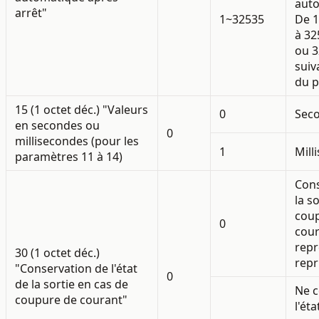
auto
arrêt"
1~32535
De 
à 32
ou 3
suiv
du p
15 (1 octet déc.) "Valeurs
0
Sec
en secondes ou
0
millisecondes (pour les
1
Mill
paramètres 11 à 14)
Cons
la s
cou
0
cour
repr
30 (1 octet déc.)
repr
"Conservation de l'état
0
de la sortie en cas de
Ne c
coupure de courant"
l'éta