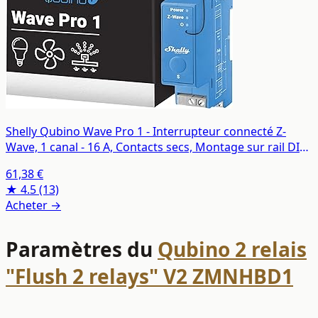
Shelly Qubino Wave Pro 1 - Interrupteur connecté Z-
Wave, 1 canal - 16 A, Contacts secs, Montage sur rail DIN,
Éclairage conntecté, Passerelle Z-Wave requise
61,38 €
★ 4.5
(13)
Acheter →
Paramètres du
Qubino 2 relais
"Flush 2 relays" V2 ZMNHBD1