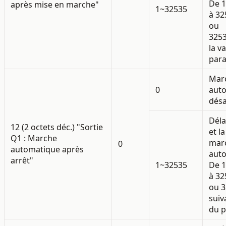
De 
après mise en marche"
1~32535
à 32
ou
3253
la v
para
Mar
0
aut
désa
Déla
12 (2 octets déc.) "Sortie
et l
Q1 : Marche
mar
0
automatique après
auto
arrêt"
1~32535
De 
à 32
ou 3
suiv
du p