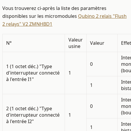
Vous trouverez ci-après la liste des paramètres
disponibles sur les micromodules
Qubino 2 relais "Flush
2 relays" V2 ZMNHBD1
Valeur
N°
Valeur
Effe
usine
Inte
0
mon
1 (1 octet déc.) "Type
(bou
d'interrupteur connecté
1
à l'entrée I1"
Inte
1
bist
Inte
0
mon
2 (1 octet déc.) "Type
(bou
d'interrupteur connecté
1
à l'entrée I2"
Inte
1
bist