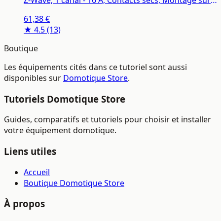
rail DIN, Éclairage conntecté, Passerelle Z-Wave
61,38 €
requise
★ 4.5
(13)
Boutique
Les équipements cités dans ce tutoriel sont aussi
disponibles sur
Domotique Store
.
Tutoriels Domotique Store
Guides, comparatifs et tutoriels pour choisir et installer
votre équipement domotique.
Liens utiles
Accueil
Boutique Domotique Store
À propos