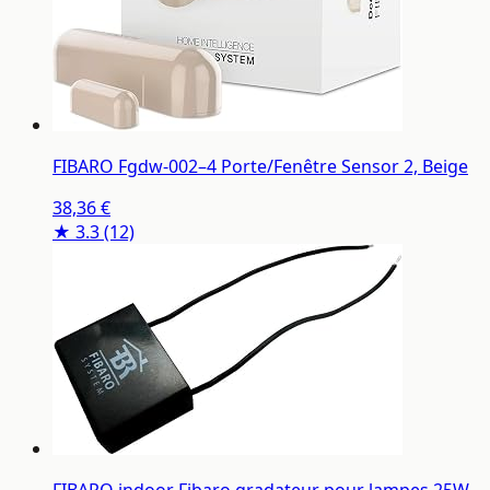
FIBARO Fgdw-002–4 Porte/Fenêtre Sensor 2, Beige
38,36 €
★ 3.3
(12)