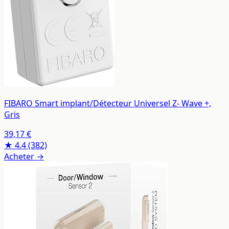
FIBARO Smart implant/Détecteur Universel Z- Wave +,
Gris
39,17 €
★ 4.4
(382)
Acheter →