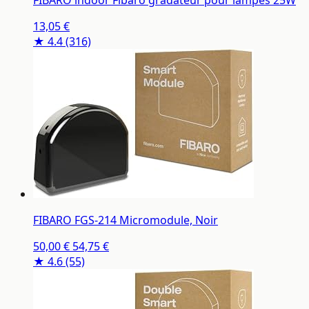
FIBARO indoor Fibaro gradateur pour lampes 25W
13,05 €
★ 4.4
(316)
FIBARO FGS-214 Micromodule, Noir
50,00 €
54,75 €
★ 4.6
(55)