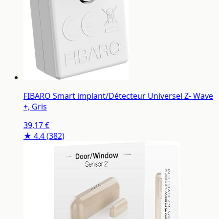
FIBARO Smart implant/Détecteur Universel Z- Wave
+, Gris
39,17 €
★ 4.4
(382)