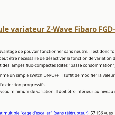
le variateur Z-Wave Fibaro FGD
'avantage de pouvoir fonctionner sans neutre. Il est donc for
peut être nécessaire de désactiver la fonction de variation d
rt des lampes fluo-compactes (dites "basse consommation"
mme un simple switch ON/OFF, il suffit de modifier la valeu
l'extinction progressifs.
veau minimum de variation. Il doit être inférieur au niveau
nt multiple "cage d'escalier" (sans télérupteur).
57 156 vues