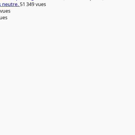
s neutre.
51 349 vues
 vues
vues