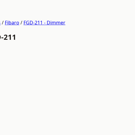
s
/
Fibaro
/
FGD-211 - Dimmer
D-211