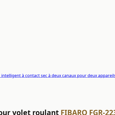
telligent à contact sec à deux canaux pour deux appareil
ur volet roulant
FIBARO FGR-22