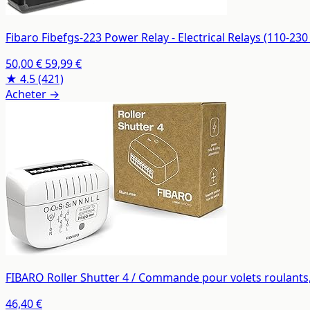
Fibaro Fibefgs-223 Power Relay - Electrical Relays (110-230 
50,00 €
59,99 €
★ 4.5
(421)
Acheter →
FIBARO Roller Shutter 4 / Commande pour volets roulants,
46,40 €