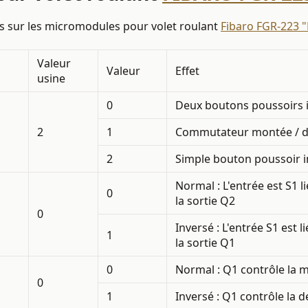
es sur les micromodules pour volet roulant
Fibaro FGR-223 "
Valeur
Valeur
Effet
usine
0
Deux boutons poussoirs 
2
1
Commutateur montée / de
2
Simple bouton poussoir 
Normal : L'entrée est S1 li
0
la sortie Q2
0
Inversé : L'entrée S1 est li
1
la sortie Q1
0
Normal : Q1 contrôle la 
0
1
Inversé : Q1 contrôle la 