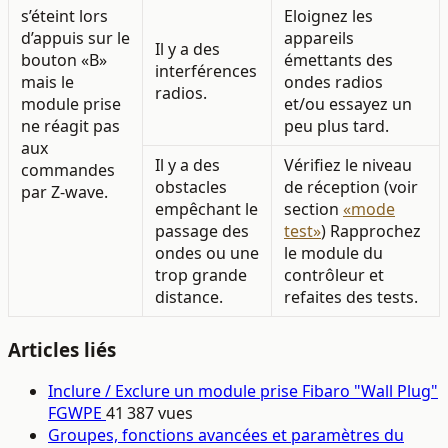
s’éteint lors
Eloignez les
d’appuis sur le
appareils
Il y a des
bouton «B»
émettants des
interférences
mais le
ondes radios
radios.
module prise
et/ou essayez un
ne réagit pas
peu plus tard.
aux
Il y a des
Vérifiez le niveau
commandes
obstacles
de réception (voir
par Z-wave.
empêchant le
section
«mode
passage des
test»
) Rapprochez
ondes ou une
le module du
trop grande
contrôleur et
distance.
refaites des tests.
Articles liés
Inclure / Exclure un module prise Fibaro "Wall Plug"
FGWPE
41 387 vues
Groupes, fonctions avancées et paramètres du