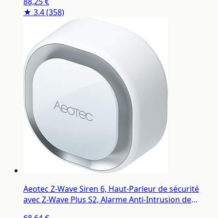
88,25 €
★ 3.4
(358)
Aeotec Z-Wave Siren 6, Haut-Parleur de sécurité
avec Z-Wave Plus S2, Alarme Anti-Intrusion de
sécurité Murale & Son/Lumière avec Batterie de
68,64 €