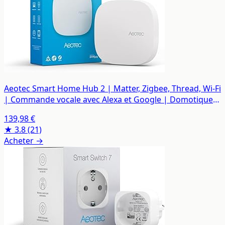
Aeotec Smart Home Hub 2 | Matter, Zigbee, Thread, Wi-Fi
| Commande vocale avec Alexa et Google | Domotique |
Compatible SmartThings | GP-AEOHUBV4EU
139,98 €
★ 3.8
(21)
Acheter →