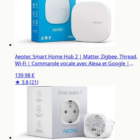
Aeotec Smart Home Hub 2 | Matter, Zigbee, Thread,
Wi-Fi | Commande vocale avec Alexa et Google |
Domotique | Compatible SmartThings | GP-
139,98 €
AEOHUBV4EU
★ 3.8
(21)