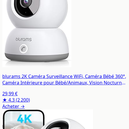
blurams 2K Caméra Surveillance WiFi, Caméra Bébé 360°,
Caméra Intérieure pour Bébé/Animaux, Vision Nocturne,
Appel à Une Touche, Audio Bidirectionnel, Compatible
29,99 €
Alexa
★ 4.3
(2 200)
Acheter →