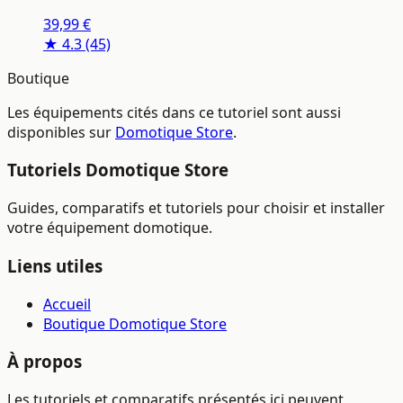
Une Touche, Vision Nocturne en Couleur, Caméra
39,99 €
Intérieure sans Fil, WiFi 5GHz/2,4GHz, Blanc
★ 4.3
(45)
Boutique
Les équipements cités dans ce tutoriel sont aussi
disponibles sur
Domotique Store
.
Tutoriels Domotique Store
Guides, comparatifs et tutoriels pour choisir et installer
votre équipement domotique.
Liens utiles
Accueil
Boutique Domotique Store
À propos
Les tutoriels et comparatifs présentés ici peuvent