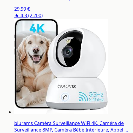
Nocturne, Appel à Une Touche, Audio
29,99 €
Bidirectionnel, Compatible Alexa
★ 4.3
(2 200)
blurams Caméra Surveillance WiFi 4K, Caméra de
Surveillance 8MP, Caméra Bébé Intérieure, Appel en