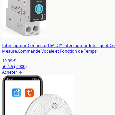
Interrupteur Connecté,16A DIY Interrupteur Intelligent C
Mesure,Commande Vocale et Fonction de Temps
19,99 €
★ 4.5
(2 000)
Acheter →