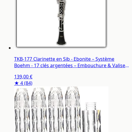
TKB-177 Clarinette en Sib - Ebonite – Système
Boehm - 17 clés argentées – Embouchure & Valise
de Transport inclu
139,00 €
★ 4
(84)