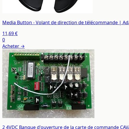
Media Button - Volant de direction de télécommande | A
11,69 €
0
Acheter →
2 4VDC Banque d'ouverture de la carte de commande CAVAL