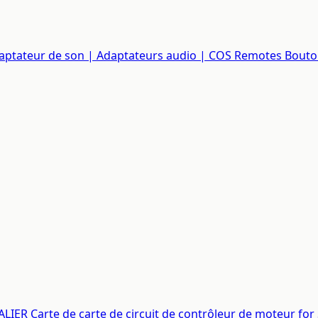
daptateur de son | Adaptateurs audio | COS Remotes Bout
IER Carte de carte de circuit de contrôleur de moteur fo