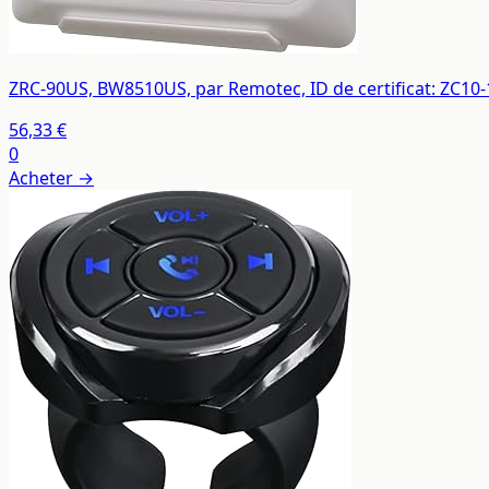
ZRC-90US, BW8510US, par Remotec, ID de certificat: ZC10
56,33 €
0
Acheter →