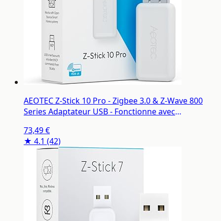
AEOTEC Z-Stick 10 Pro - Zigbee 3.0 & Z-Wave 800
Series Adaptateur USB - Fonctionne avec
HomeAssistant - Zigbee2MQTT - Contrôleur Z-Wave
73,49 €
- Z-Wave Long Range - Jusqu'à 1 km de portée - sans
★ 4.1
(42)
Nuage