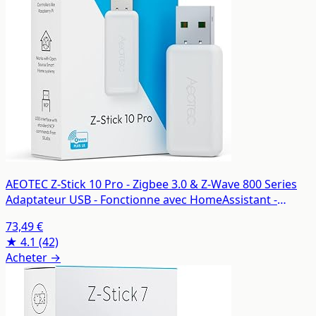
AEOTEC Z-Stick 10 Pro - Zigbee 3.0 & Z-Wave 800 Series
Adaptateur USB - Fonctionne avec HomeAssistant -
Zigbee2MQTT - Contrôleur Z-Wave - Z-Wave Long Range -
73,49 €
Jusqu'à 1 km de portée - sans Nuage
★ 4.1
(42)
Acheter →