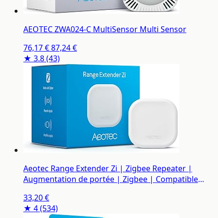
AEOTEC ZWA024-C MultiSensor Multi Sensor
76,17 €
87,24 €
★ 3.8
(43)
Aeotec Range Extender Zi | Zigbee Repeater |
Augmentation de portée | Zigbee | Compatible
avec Homey, SmartThings, Home Assistant |
33,20 €
AEOZZGA001
★ 4
(534)