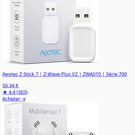
Aeotec Z-Stick 7 | Z-Wave Plus V2 | ZWA010 | Série 700
56,34 €
★ 4.4
(303)
Acheter →