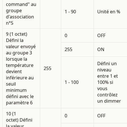
command" au
groupe
1 - 90
Unité en %
d'association
n°5
9 (1 octet)
0
OFF
Défini la
valeur envoyé
255
ON
au groupe 3
lorsque la
Défini un
température
255
niveau
devient
entre 1 et
inférieure au
1 - 100
100% si
seuil
vous
minimum
contrôlez
défini avec le
un dimmer
paramètre 6
10 (1
0
OFF
octet)
Défini
la valeur