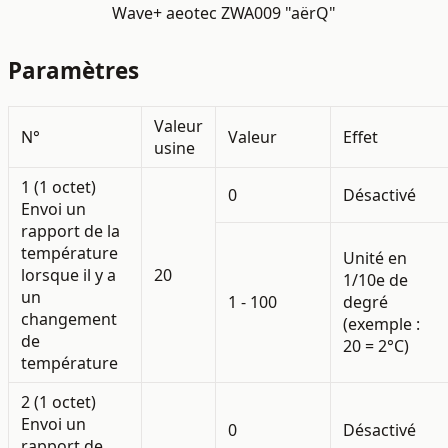
Wave+ aeotec ZWA009 "aërQ"
Paramètres
Valeur
N°
Valeur
Effet
usine
1 (1 octet)
0
Désactivé
Envoi un
rapport de la
température
Unité en
lorsque il y a
20
1/10e de
un
1 - 100
degré
changement
(exemple :
de
20 = 2°C)
température
2 (1 octet)
Envoi un
0
Désactivé
rapport de