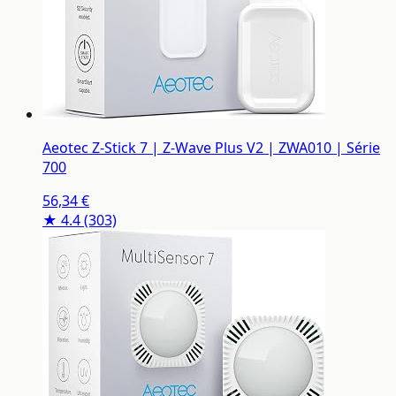
Aeotec Z-Stick 7 | Z-Wave Plus V2 | ZWA010 | Série
700
56,34 €
★ 4.4
(303)