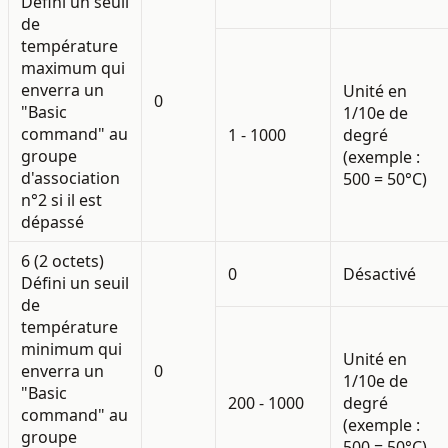
Défini un seuil
de
température
maximum qui
enverra un
Unité en
0
"Basic
1/10e de
command" au
1 - 1000
degré
groupe
(exemple :
d'association
500 = 50°C)
n°2 si il est
dépassé
6 (2 octets)
0
Désactivé
Défini un seuil
de
température
minimum qui
Unité en
enverra un
0
1/10e de
"Basic
200 - 1000
degré
command" au
(exemple :
groupe
500 = 50°C)