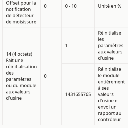
Offset pour la
0
0 - 10
Unité en %
notification
de détecteur
de moisissure
Réinitialise
les
1
paramètres
aux valeurs
14 (4 octets)
d'usine
Fait une
réinitialisation
Réinitialise
des
le module
0
paramètres
entièrement
ou du module
à ses
aux valeurs
1431655765
valeurs
d'usine
d'usine et
envoi un
rapport au
contrôleur