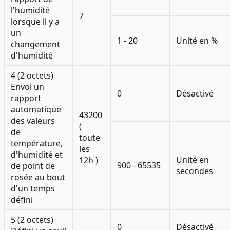
l'humidité
7
lorsque il y a
un
1 - 20
Unité en %
changement
d'humidité
4 (2 octets)
Envoi un
0
Désactivé
rapport
automatique
43200
des valeurs
(
de
toute
température,
les
d'humidité et
Unité en
12h )
900 - 65535
de point de
secondes
rosée au bout
d'un temps
défini
5 (2 octets)
0
Désactivé