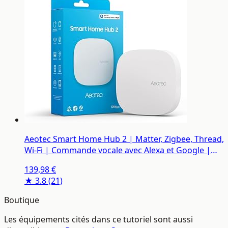
Aeotec Smart Home Hub 2 | Matter, Zigbee, Thread,
Wi-Fi | Commande vocale avec Alexa et Google |
Domotique | Compatible SmartThings | GP-
139,98 €
AEOHUBV4EU
★ 3.8
(21)
Boutique
Les équipements cités dans ce tutoriel sont aussi