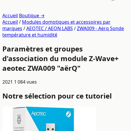
Accueil
Boutique →
Accueil
/
Modules domotiques et accessoires par
marques
/
AEOTEC / AEON LABS
/
ZWA009 - Aërq Sonde
température et humidité
Paramètres et groupes
d'association du module Z-Wave+
aeotec ZWA009 "aërQ"
2021
1 084 vues
Notre sélection pour ce tutoriel