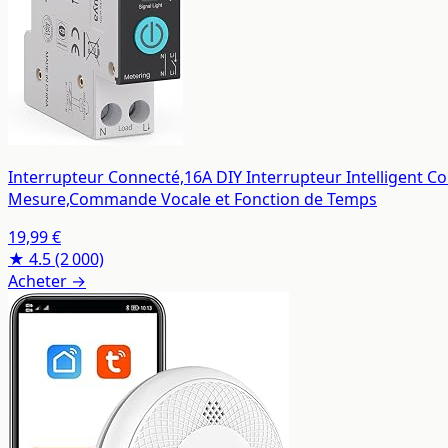
Interrupteur Connecté,16A DIY Interrupteur Intelligent C
Mesure,Commande Vocale et Fonction de Temps
19,99 €
★ 4.5
(2 000)
Acheter →