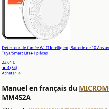
Détecteur de fumée Wi-FI Intelligent, Batterie de 10 Ans a
Tuya/Smart Life)-1 pièces
23,64 €
★ 4
(84)
Acheter →
Manuel en français du
MICROMO
MM4S2A