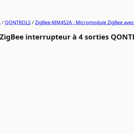
s
/
QONTROLS
/
ZigBee-MM4S2A - Micromodule ZigBee avec 4
 ZigBee interrupteur à 4 sorties QO