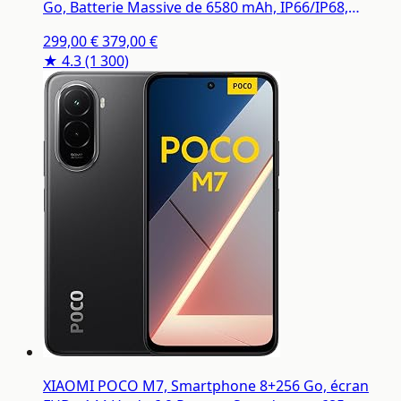
Go, Batterie Massive de 6580 mAh, IP66/IP68,
Nouvel Appareil Photo 200 MP, écran AMOLED 1.5K
299,00 €
379,00 €
de 6,83 Pouces, Noir, Garantie 2 Ans, Chargeur Non
★ 4.3
(1 300)
Inclus
XIAOMI POCO M7, Smartphone 8+256 Go, écran