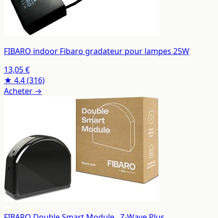
FIBARO indoor Fibaro gradateur pour lampes 25W
13,05 €
★ 4.4
(316)
Acheter →
FIBARO Double Smart Module , Z-Wave Plus