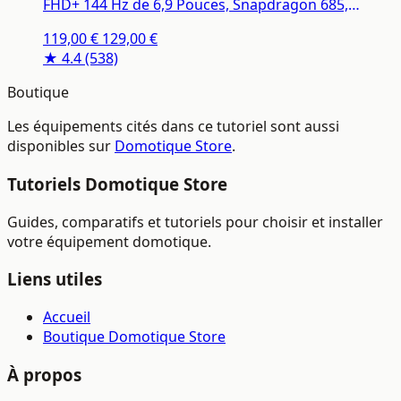
FHD+ 144 Hz de 6,9 Pouces, Snapdragon 685,
Double caméra AI 50 MP, 7000 mAh, Noir, Chargeur
119,00 €
129,00 €
Non Inclus (Version Française + 2 Ans de Garantie)
★ 4.4
(538)
Boutique
Les équipements cités dans ce tutoriel sont aussi
disponibles sur
Domotique Store
.
Tutoriels Domotique Store
Guides, comparatifs et tutoriels pour choisir et installer
votre équipement domotique.
Liens utiles
Accueil
Boutique Domotique Store
À propos