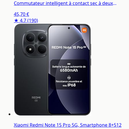
Commutateur intelligent à contact sec à deux
canaux pour deux appareils, FGS-224
45,70 €
★ 4.7
(190)
Xiaomi Redmi Note 15 Pro 5G, Smartphone 8+512