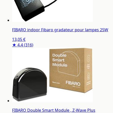
FIBARO indoor Fibaro gradateur pour lampes 25W
13,05 €
★ 4.4
(316)
FIBARO Double Smart Module , Z-Wave Plus