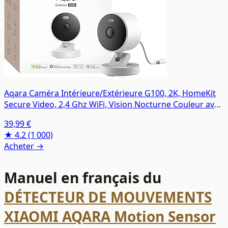
Aqara Caméra Intérieure/Extérieure G100, 2K, HomeKit
Secure Video, 2,4 Ghz WiFi, Vision Nocturne Couleur avec
Projecteur, Détection IA, Wi-FI 6, Étanche IP65,
39,99 €
Compatible Alexa, Google Home, Blanche
★ 4.2
(1 000)
Acheter →
Manuel en français du
DÉTECTEUR DE MOUVEMENTS
XIAOMI AQARA Motion Sensor