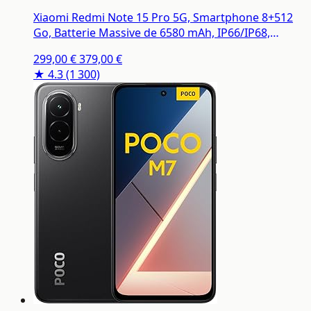
Xiaomi Redmi Note 15 Pro 5G, Smartphone 8+512
Go, Batterie Massive de 6580 mAh, IP66/IP68,
Nouvel Appareil Photo 200 MP, écran AMOLED 1.5K
299,00 €
379,00 €
de 6,83 Pouces, Noir, Garantie 2 Ans, Chargeur Non
★ 4.3
(1 300)
Inclus