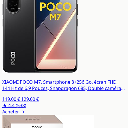
XIAOMI POCO M7, Smartphone 8+256 Go, écran FHD+
144 Hz de 6,9 Pouces, Snapdragon 685, Double caméra
AI 50 MP, 7000 mAh, Noir, Chargeur Non Inclus (Version
119,00 €
129,00 €
Française + 2 Ans de Garantie)
★ 4.4
(538)
Acheter →