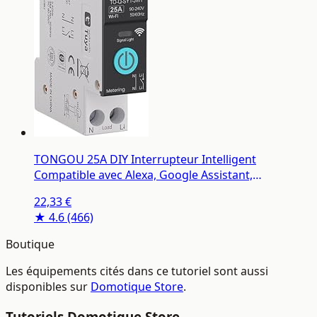
TONGOU 25A DIY Interrupteur Intelligent
Compatible avec Alexa, Google Assistant,
TUYA/Smart Life APP Contrôle à Distance, Rail Din
22,33 €
Commutateur WiFi avec Mesure, Commande Vocale
★ 4.6
(466)
et Fonction de Temps
Boutique
Les équipements cités dans ce tutoriel sont aussi
disponibles sur
Domotique Store
.
Tutoriels Domotique Store