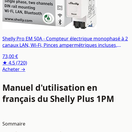
Shelly Pro EM 50A - Compteur électrique monophasé à 2
canaux LAN, Wi-Fi, Pinces ampermétriques incluses,
Interrupteur intégré, Mesure par impulsion optique,
73,00 €
Énergie photovoltaïque, App iOS Android
★ 4.5
(720)
Acheter →
Manuel d'utilisation en
français du Shelly Plus 1PM
Sommaire