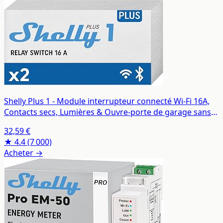
Shelly Plus 1 - Module interrupteur connecté Wi-Fi 16A,
Contacts secs, Lumières & Ouvre-porte de garage sans
fil, App iOS Android, Compatible Alexa Google Home - Lot
32,59 €
de 2
★ 4.4
(7 000)
Acheter →