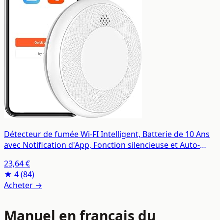
Détecteur de fumée Wi-FI Intelligent, Batterie de 10 Ans
avec Notification d'App, Fonction silencieuse et Auto-
Test, Conforme à la Norme en 14604 (Compatible avec
23,64 €
l'App Tuya/Smart Life)-1 pièces
★ 4
(84)
Acheter →
Manuel en français du