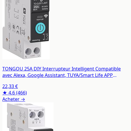
TONGOU 25A DIY Interrupteur Intelligent Compatible
avec Alexa, Google Assistant, TUYA/Smart Life APP
Contrôle à Distance, Rail Din Commutateur WiFi avec
22,33 €
Mesure, Commande Vocale et Fonction de Temps
★ 4.6
(466)
Acheter →