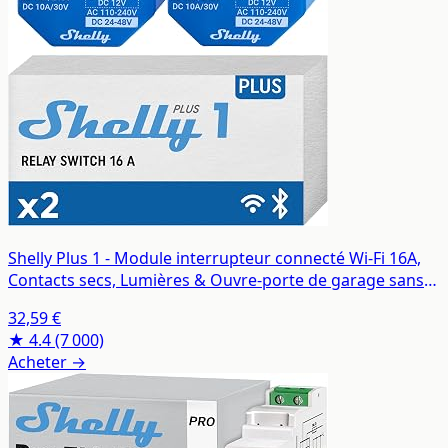
Shelly Plus 1 - Module interrupteur connecté Wi-Fi 16A,
Contacts secs, Lumières & Ouvre-porte de garage sans
fil, App iOS Android, Compatible Alexa Google Home - Lot
32,59 €
de 2
★ 4.4
(7 000)
Acheter →