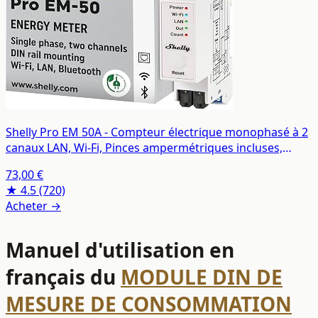
Shelly Pro EM 50A - Compteur électrique monophasé à 2
canaux LAN, Wi-Fi, Pinces ampermétriques incluses,
Interrupteur intégré, Mesure par impulsion optique,
73,00 €
Énergie photovoltaïque, App iOS Android
★ 4.5
(720)
Acheter →
Manuel d'utilisation en
français du
MODULE DIN DE
MESURE DE CONSOMMATION