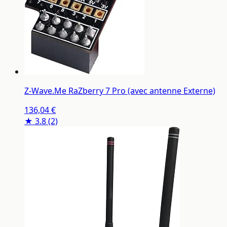
Z-Wave.Me RaZberry 7 Pro (avec antenne Externe)
136,04 €
★ 3.8
(2)