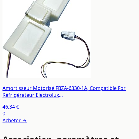
Amortisseur Motorisé FBZA-6330-1A, Compatible For
Réfrigérateur Electrolux
EME/ZME/2203GD/2202GD/2210TA
46,34 €
0
Acheter →