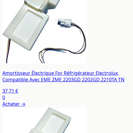
Amortisseur Électrique For Réfrigérateur Electrolux,
Compatible Avec EME ZME 2203GD 2202GD 2210TA TN
37,71 €
0
Acheter →