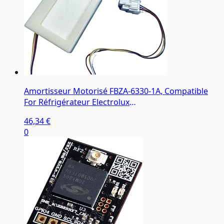
Amortisseur Motorisé FBZA-6330-1A, Compatible
For Réfrigérateur Electrolux
EME/ZME/2203GD/2202GD/2210TA
46,34 €
0