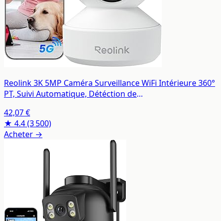
Reolink 3K 5MP Caméra Surveillance WiFi Intérieure 360°
PT, Suivi Automatique, Détéction de
Personne/Animal/Pleurs de Bébé, Wi-FI 2,4/5 GHz, Vision
42,07 €
Nocturne, Audio Bidirectionnel, E1 Pro
★ 4.4
(3 500)
Acheter →