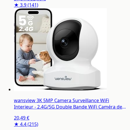
Bidirectionnel,Détection Humaine,Alarme,Câble
★ 3.9
(141)
pour Jardin/Garage/Porte d’entrée
wansview 3K 5MP Camera Surveillance WiFi
Interieur - 2.4G/5G Double Bande WiFi Caméra de
Surveillance, Suivi Intelligent 360°, Détection
20,49 €
Humaine IA, Compatible avec Alexa pour
★ 4.4
(215)
Bébé/Chat/Chien/Maison