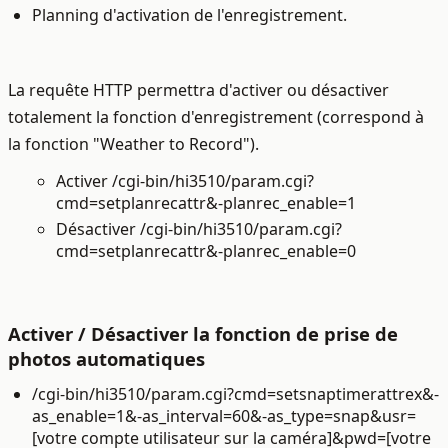
Planning d'activation de l'enregistrement.
La requête HTTP permettra d'activer ou désactiver
totalement la fonction d'enregistrement (correspond à
la fonction "Weather to Record").
Activer /cgi-bin/hi3510/param.cgi?
cmd=setplanrecattr&-planrec_enable=1
Désactiver /cgi-bin/hi3510/param.cgi?
cmd=setplanrecattr&-planrec_enable=0
Activer / Désactiver la fonction de prise de
photos automatiques
/cgi-bin/hi3510/param.cgi?cmd=setsnaptimerattrex&-
as_enable=1&-as_interval=60&-as_type=snap&usr=
[votre compte utilisateur sur la caméra]&pwd=[votre