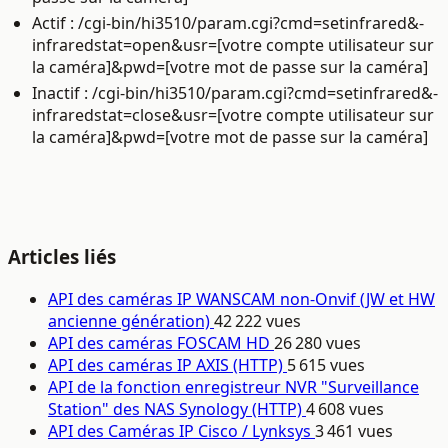
Actif : /cgi-bin/hi3510/param.cgi?cmd=setinfrared&-
infraredstat=open&usr=[votre compte utilisateur sur
la caméra]&pwd=[votre mot de passe sur la caméra]
Inactif : /cgi-bin/hi3510/param.cgi?cmd=setinfrared&-
infraredstat=close&usr=[votre compte utilisateur sur
la caméra]&pwd=[votre mot de passe sur la caméra]
Articles liés
API des caméras IP WANSCAM non-Onvif (JW et HW
ancienne génération)
42 222 vues
API des caméras FOSCAM HD
26 280 vues
API des caméras IP AXIS (HTTP)
5 615 vues
API de la fonction enregistreur NVR "Surveillance
Station" des NAS Synology (HTTP)
4 608 vues
API des Caméras IP Cisco / Lynksys
3 461 vues