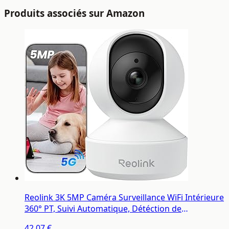
Produits associés sur Amazon
Reolink 3K 5MP Caméra Surveillance WiFi Intérieure
360° PT, Suivi Automatique, Détéction de
Personne/Animal/Pleurs de Bébé, Wi-FI 2,4/5 GHz,
42,07 €