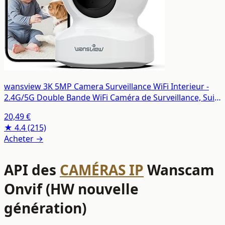
wansview 3K 5MP Camera Surveillance WiFi Interieur -
2.4G/5G Double Bande WiFi Caméra de Surveillance, Suivi
Intelligent 360°, Détection Humaine IA, Compatible avec
20,49 €
Alexa pour Bébé/Chat/Chien/Maison
★ 4.4
(215)
Acheter →
API des
CAMÉRAS IP
Wanscam
Onvif (HW nouvelle
génération)