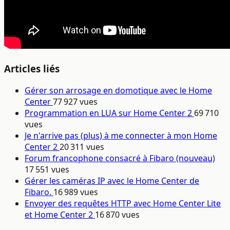
Articles liés
Gérer son arrosage en domotique avec le Home
Center
77 927 vues
Programmation en LUA sur Home Center 2
69 710
vues
Je n'arrive pas (plus) à me connecter à mon Home
Center 2
20 311 vues
Forum francophone consacré à Fibaro (nouveau)
17 551 vues
Gérer les caméras IP avec le Home Center de
Fibaro.
16 989 vues
Envoyer des requêtes HTTP avec Home Center Lite
et Home Center 2
16 870 vues