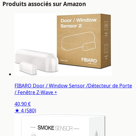
Produits associés sur Amazon
FIBARO Door / Window Sensor /Détecteur de Porte
/ Fenêtre Z-Wave +
40,90 €
★ 4
(580)