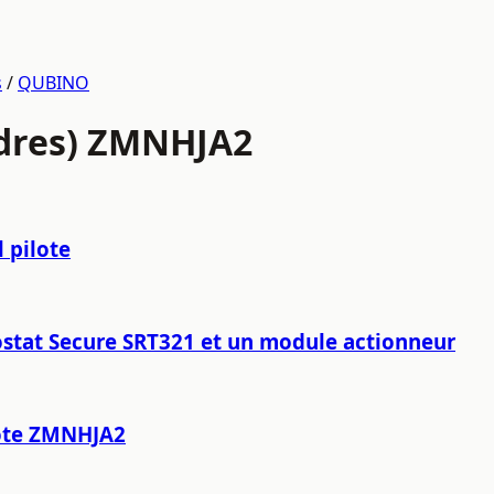
s
/
QUBINO
ordres) ZMNHJA2
 pilote
ostat Secure SRT321 et un module actionneur
lote ZMNHJA2