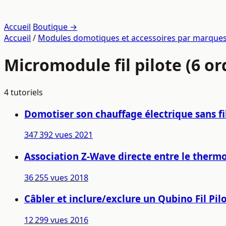
Accueil
Boutique →
Accueil
/
Modules domotiques et accessoires par marque
Micromodule fil pilote (6 
4 tutoriels
Domotiser son chauffage électrique sans fil
347 392 vues
2021
Association Z-Wave directe entre le therm
36 255 vues
2018
Câbler et inclure/exclure un Qubino Fil Pi
12 299 vues
2016