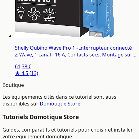
Shelly Qubino Wave Pro 1 - Interrupteur connecté
Z-Wave, 1 canal - 16 A, Contacts secs, Montage sur
rail DIN, Éclairage conntecté, Passerelle Z-Wave
61,38 €
requise
★ 4.5
(13)
Boutique
Les équipements cités dans ce tutoriel sont aussi
disponibles sur
Domotique Store
.
Tutoriels Domotique Store
Guides, comparatifs et tutoriels pour choisir et installer
votre équipement domotique.