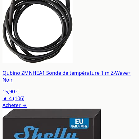
Qubino ZMNHEA1 Sonde de température 1 m Z-Wave+
Noir
15,90 €
★ 4
(106)
Acheter →