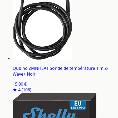
Qubino ZMNHEA1 Sonde de température 1 m Z-
Wave+ Noir
15,90 €
★ 4
(106)