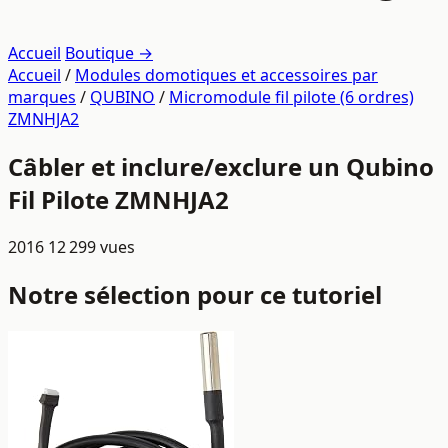
Accueil
Boutique →
Accueil
/
Modules domotiques et accessoires par
marques
/
QUBINO
/
Micromodule fil pilote (6 ordres)
ZMNHJA2
Câbler et inclure/exclure un Qubino
Fil Pilote ZMNHJA2
2016
12 299 vues
Notre sélection pour ce tutoriel