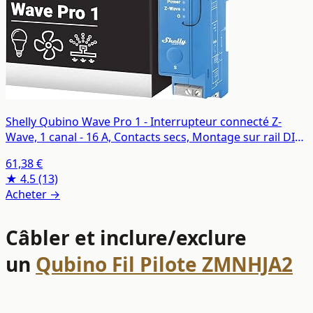
Shelly Qubino Wave Pro 1 - Interrupteur connecté Z-
Wave, 1 canal - 16 A, Contacts secs, Montage sur rail DIN,
Éclairage conntecté, Passerelle Z-Wave requise
61,38 €
★ 4.5
(13)
Acheter →
Câbler et inclure/exclure
un
Qubino Fil Pilote ZMNHJA2