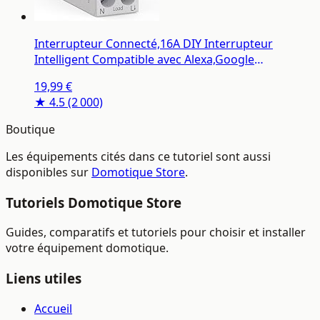
Interrupteur Connecté,16A DIY Interrupteur
Intelligent Compatible avec Alexa,Google
Assistant,TUYA/Smart Life APP Contrôle à
19,99 €
Distance,Commutateur WiFi avec
★ 4.5
(2 000)
Mesure,Commande Vocale et Fonction de Temps
Boutique
Les équipements cités dans ce tutoriel sont aussi
disponibles sur
Domotique Store
.
Tutoriels Domotique Store
Guides, comparatifs et tutoriels pour choisir et installer
votre équipement domotique.
Liens utiles
Accueil