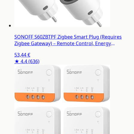
SONOFF S60ZBTPF Zigbee Smart Plug (Requires
Zigbee Gateway) – Remote Control, Energy
Monitoring, Timer Schedules, Overload Protection,
53,44 €
Zigbee Repeater, Compatible with eWeLink App-4
★ 4.4
(636)
Pack