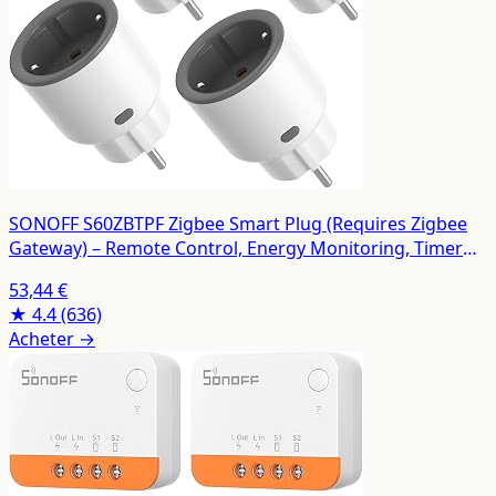
SONOFF S60ZBTPF Zigbee Smart Plug (Requires Zigbee
Gateway) – Remote Control, Energy Monitoring, Timer
Schedules, Overload Protection, Zigbee Repeater,
53,44 €
Compatible with eWeLink App-4 Pack
★ 4.4
(636)
Acheter →