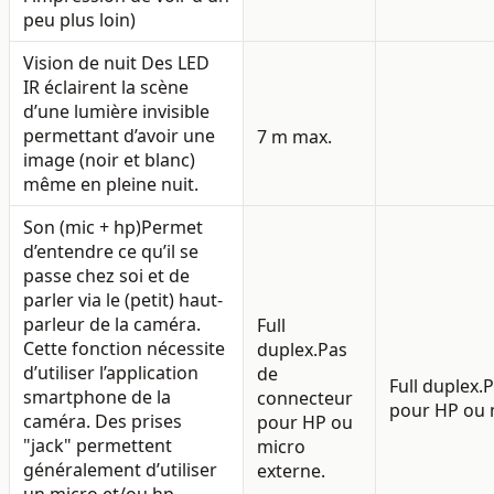
peu plus loin)
Vision de nuit
Des LED
IR éclairent la scène
d’une lumière invisible
permettant d’avoir une
7 m max.
image (noir et blanc)
même en pleine nuit.
Son (mic + hp)
Permet
d’entendre ce qu’il se
passe chez soi et de
parler via le (petit) haut-
parleur de la caméra.
Full
Cette fonction nécessite
duplex.
Pas
d’utiliser l’application
de
Full duplex.
P
smartphone de la
connecteur
pour HP ou 
caméra. Des prises
pour HP ou
"jack" permettent
micro
généralement d’utiliser
externe.
un micro et/ou hp