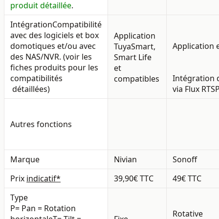
produit détaillée
.
Intégration
Compatibilité
avec des logiciels et box
Application
domotiques et/ou avec
Application 
TuyaSmart,
des NAS/NVR. (voir les
Smart Life
fiches produits pour les
et
compatibilités
Intégration 
compatibles
détaillées)
via Flux RTS
Autres fonctions
Marque
Nivian
Sonoff
Prix
indicatif*
39,90€ TTC
49€ TTC
Type
P= Pan = Rotation
Rotative
horizontale
T= Tilt =
Fixe