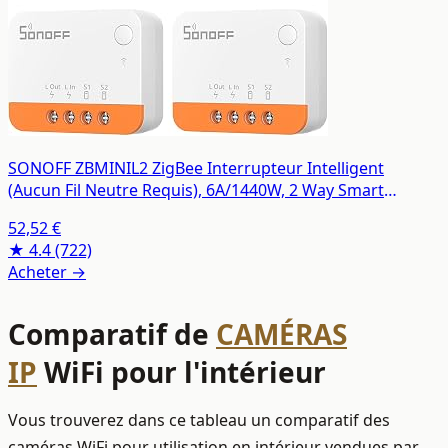
SONOFF ZBMINIL2 ZigBee Interrupteur Intelligent
(Aucun Fil Neutre Requis), 6A/1440W, 2 Way Smart
Switch, Compatible avec Alexa, Google Home, Home
52,52 €
Assistant, SONOFF ZigBee Hub Requis (4 Pack)
★ 4.4
(722)
Acheter →
Comparatif de
CAMÉRAS
IP
WiFi pour l'intérieur
Vous trouverez dans ce tableau un comparatif des
caméras WiFi pour utilisation en intérieur vendues par