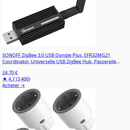
SONOFF ZigBee 3.0 USB Dongle Plus, EFR32MG21
Coordinator, Universelle USB ZigBee Hub, Passerelle
ZigBee pour Home Assistant
24,70 €
★ 4.7
(3 400)
Acheter →