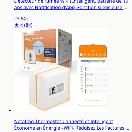
Détecteur de fumée Wi-FI Intelligent, Batterie de 10
Ans avec Notification d'App, Fonction silencieuse et
Auto-Test, Conforme à la Norme en 14604
23,64 €
(Compatible avec l'App Tuya/Smart Life)-1 pièces
★ 4
(84)
Netatmo Thermostat Connecté et Intelligent
Économe en Énergie –WiFi- Réduisez Les Factures &