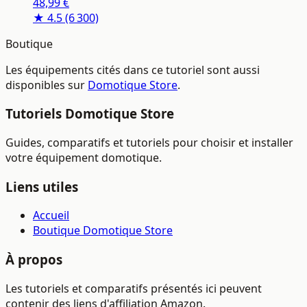
48,99 €
Smartphone, Accessoire NIM01-WW
★ 4.5
(6 300)
Boutique
Les équipements cités dans ce tutoriel sont aussi
disponibles sur
Domotique Store
.
Tutoriels Domotique Store
Guides, comparatifs et tutoriels pour choisir et installer
votre équipement domotique.
Liens utiles
Accueil
Boutique Domotique Store
À propos
Les tutoriels et comparatifs présentés ici peuvent
contenir des liens d'affiliation Amazon.