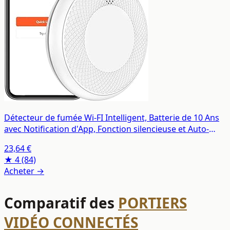
Détecteur de fumée Wi-FI Intelligent, Batterie de 10 Ans
avec Notification d'App, Fonction silencieuse et Auto-
Test, Conforme à la Norme en 14604 (Compatible avec
23,64 €
l'App Tuya/Smart Life)-1 pièces
★ 4
(84)
Acheter →
Comparatif des
PORTIERS
VIDÉO CONNECTÉS