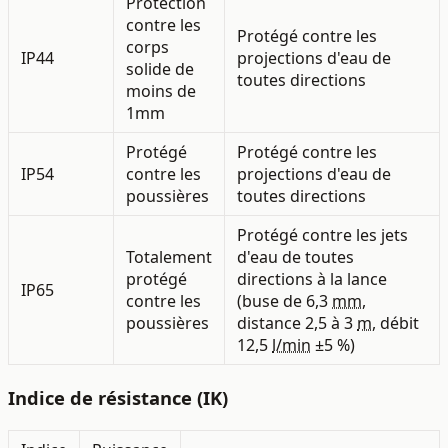
Protection
contre les
Protégé contre les
corps
IP44
projections d'eau de
solide de
toutes directions
moins de
1mm
Protégé
Protégé contre les
IP54
contre les
projections d'eau de
poussières
toutes directions
Protégé contre les jets
Totalement
d'eau de toutes
protégé
directions à la lance
IP65
contre les
(buse de 6,3
mm
,
poussières
distance 2,5 à 3
m
, débit
12,5
l/min
±5 %)
Indice de résistance (IK)