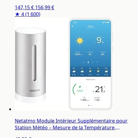
Contrôlez Le Chauffage à Distance par Application,
147,15 €
156,99 €
Compatible avec Les Chaudières Individuelles,
★ 4
(1 600)
NTH01-AMZ
Netatmo Module Intérieur Supplémentaire pour
Station Météo – Mesure de la Température,
Humidité et Qualité de l’Air (CO2), Contrôle via