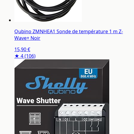
Qubino ZMNHEA1 Sonde de température 1 m Z-
Wave+ Noir
15,90 €
★ 4
(106)