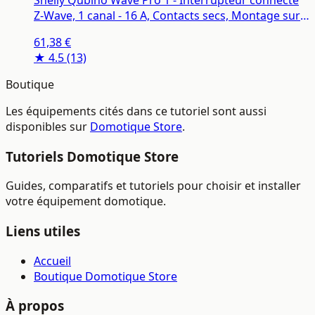
Z-Wave, 1 canal - 16 A, Contacts secs, Montage sur
rail DIN, Éclairage conntecté, Passerelle Z-Wave
61,38 €
requise
★ 4.5
(13)
Boutique
Les équipements cités dans ce tutoriel sont aussi
disponibles sur
Domotique Store
.
Tutoriels Domotique Store
Guides, comparatifs et tutoriels pour choisir et installer
votre équipement domotique.
Liens utiles
Accueil
Boutique Domotique Store
À propos