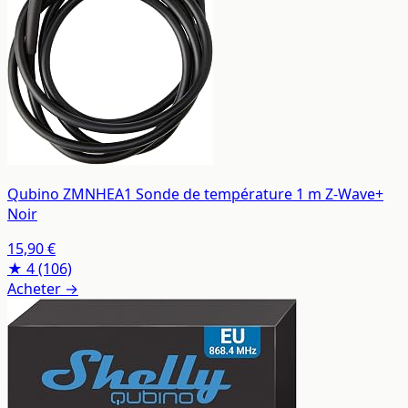
Qubino ZMNHEA1 Sonde de température 1 m Z-Wave+
Noir
15,90 €
★ 4
(106)
Acheter →