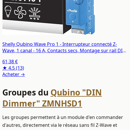
Shelly Qubino Wave Pro 1 - Interrupteur connecté Z-
Wave, 1 canal - 16 A, Contacts secs, Montage sur rail DIN,
Éclairage conntecté, Passerelle Z-Wave requise
61,38 €
★ 4.5
(13)
Acheter →
Groupes du
Qubino "DIN
Dimmer" ZMNHSD1
Les groupes permettent à un module d'en commander
d'autres, directement via le réseau sans fil Z‑Wave et