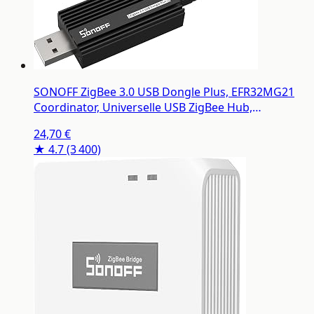
SONOFF ZigBee 3.0 USB Dongle Plus, EFR32MG21
Coordinator, Universelle USB ZigBee Hub,
Passerelle ZigBee pour Home Assistant
24,70 €
★ 4.7
(3 400)