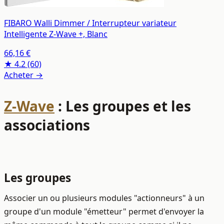
FIBARO Walli Dimmer / Interrupteur variateur
Intelligente Z-Wave +, Blanc
66,16 €
★ 4.2
(60)
Acheter →
Z-Wave
: Les groupes et les
associations
Les groupes
Associer un ou plusieurs modules "actionneurs" à un
groupe d'un module "émetteur" permet d'envoyer la