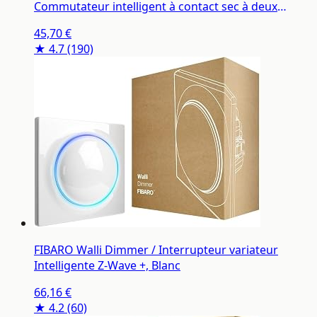
Commutateur intelligent à contact sec à deux
canaux pour deux appareils, FGS-224
45,70 €
★ 4.7
(190)
FIBARO Walli Dimmer / Interrupteur variateur
Intelligente Z-Wave +, Blanc
66,16 €
★ 4.2
(60)