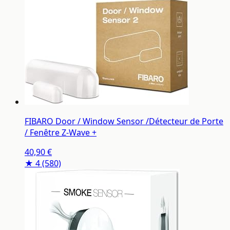
FIBARO Door / Window Sensor /Détecteur de Porte
/ Fenêtre Z-Wave +
40,90 €
★ 4
(580)