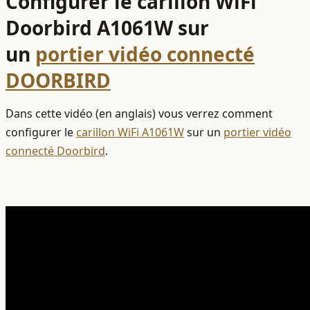
Configurer le carillon WiFi
Doorbird A1061W sur
un
portier vidéo connecté
DOORBIRD
Dans cette vidéo (en anglais) vous verrez comment
configurer le
carillon WiFi A1061W
sur un
portier vidéo
connecté Doorbird
.