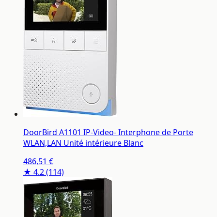
DoorBird A1101 IP-Video- Interphone de Porte
WLAN,LAN Unité intérieure Blanc
486,51 €
★ 4.2
(114)