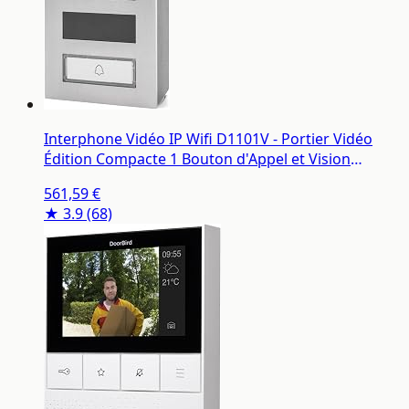
Interphone Vidéo IP Wifi D1101V - Portier Vidéo
Édition Compacte 1 Bouton d'Appel et Vision
Nocturne - Contrôle l'Accès à votre Domicile -
561,59 €
Détecteur de Mouvement - Accessoires Inclus - Inox
★ 3.9
(68)
- Doorbird