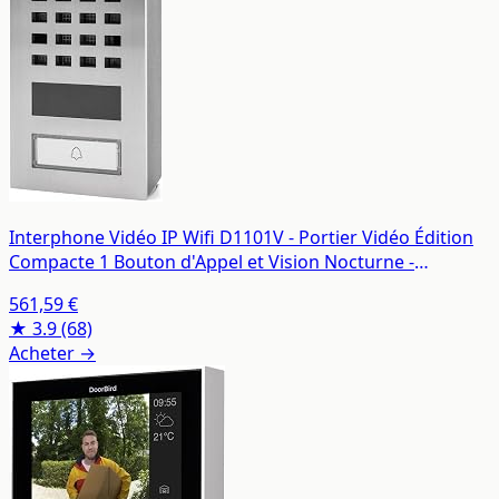
Interphone Vidéo IP Wifi D1101V - Portier Vidéo Édition
Compacte 1 Bouton d'Appel et Vision Nocturne -
Contrôle l'Accès à votre Domicile - Détecteur de
561,59 €
Mouvement - Accessoires Inclus - Inox - Doorbird
★ 3.9
(68)
Acheter →