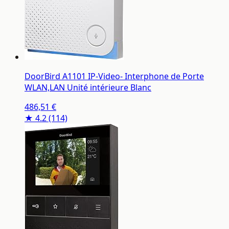
DoorBird A1101 IP-Video- Interphone de Porte
WLAN,LAN Unité intérieure Blanc
486,51 €
★ 4.2
(114)