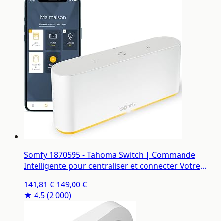
Somfy 1870595 - Tahoma Switch | Commande
Intelligente pour centraliser et connecter Votre
logement | Compatible IO, RTS & Zigbee 3.0 |
141,81 €
149,00 €
Contrôle à la Voix avec l'Assistant Google, Amazon
★ 4.5
(2 000)
Alexa HomeKit