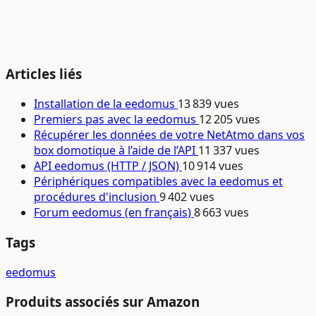
Articles liés
Installation de la eedomus
13 839 vues
Premiers pas avec la eedomus
12 205 vues
Récupérer les données de votre NetAtmo dans vos
box domotique à l’aide de l’API
11 337 vues
API eedomus (HTTP / JSON)
10 914 vues
Périphériques compatibles avec la eedomus et
procédures d'inclusion
9 402 vues
Forum eedomus (en français)
8 663 vues
Tags
eedomus
Produits associés sur Amazon