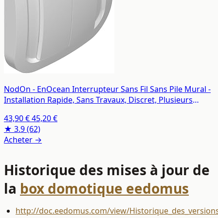
NodOn - EnOcean Interrupteur Sans Fil Sans Pile Mural -
Installation Rapide, Sans Travaux, Discret, Plusieurs
Versions Disponibles - Interrupteur Connecté
43,90 €
45,20 €
Compatible avec Jeedom, eedomus, MyUbiwizz
★ 3.9
(62)
Acheter →
Historique des mises à jour de
la
box domotique eedomus
http://doc.eedomus.com/view/Historique_des_version