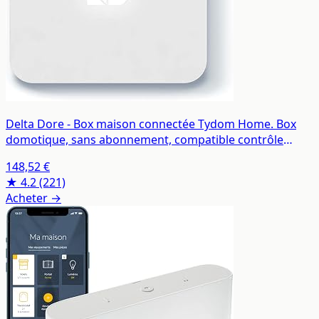
Delta Dore - Box maison connectée Tydom Home. Box
domotique, sans abonnement, compatible contrôle
vocal, commande à distance - 6700116
148,52 €
★ 4.2
(221)
Acheter →