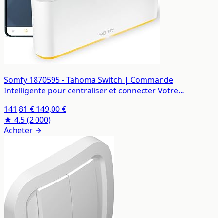
Somfy 1870595 - Tahoma Switch | Commande
Intelligente pour centraliser et connecter Votre
logement | Compatible IO, RTS & Zigbee 3.0 | Contrôle à
141,81 €
149,00 €
la Voix avec l'Assistant Google, Amazon Alexa HomeKit
★ 4.5
(2 000)
Acheter →