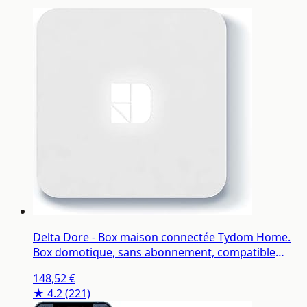
Delta Dore - Box maison connectée Tydom Home.
Box domotique, sans abonnement, compatible
contrôle vocal, commande à distance - 6700116
148,52 €
★ 4.2
(221)