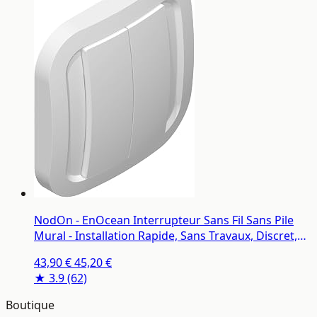
NodOn - EnOcean Interrupteur Sans Fil Sans Pile
Mural - Installation Rapide, Sans Travaux, Discret,
Plusieurs Versions Disponibles - Interrupteur
43,90 €
45,20 €
Connecté Compatible avec Jeedom, eedomus,
★ 3.9
(62)
MyUbiwizz
Boutique