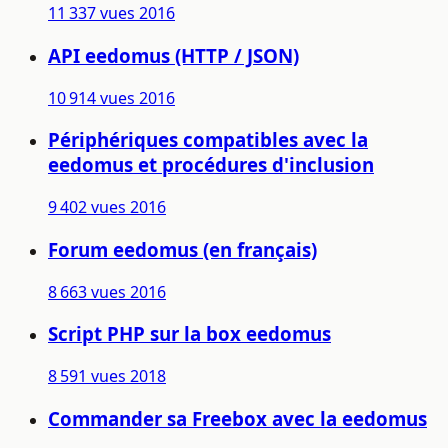
11 337 vues
2016
API eedomus (HTTP / JSON)
10 914 vues
2016
Périphériques compatibles avec la
eedomus et procédures d'inclusion
9 402 vues
2016
Forum eedomus (en français)
8 663 vues
2016
Script PHP sur la box eedomus
8 591 vues
2018
Commander sa Freebox avec la eedomus