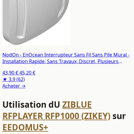
NodOn - EnOcean Interrupteur Sans Fil Sans Pile Mural -
Installation Rapide, Sans Travaux, Discret, Plusieurs
Versions Disponibles - Interrupteur Connecté
43,90 €
45,20 €
Compatible avec Jeedom, eedomus, MyUbiwizz
★ 3.9
(62)
Acheter →
Utilisation dU
ZIBLUE
RFPLAYER RFP1000 (ZIKEY)
sur
EEDOMUS+