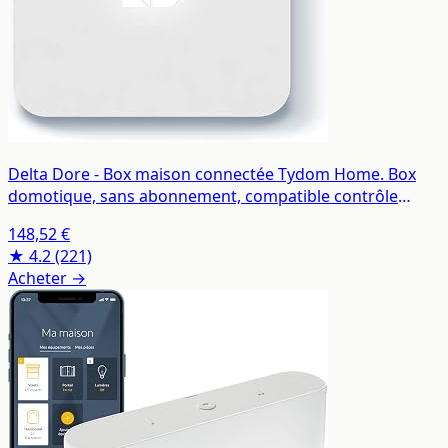
Delta Dore - Box maison connectée Tydom Home. Box
domotique, sans abonnement, compatible contrôle
vocal, commande à distance - 6700116
148,52 €
★ 4.2
(221)
Acheter →