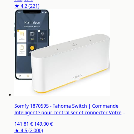
★ 4.2
(221)
Somfy 1870595 - Tahoma Switch | Commande
Intelligente pour centraliser et connecter Votre
logement | Compatible IO, RTS & Zigbee 3.0 |
141,81 €
149,00 €
Contrôle à la Voix avec l'Assistant Google, Amazon
★ 4.5
(2 000)
Alexa HomeKit