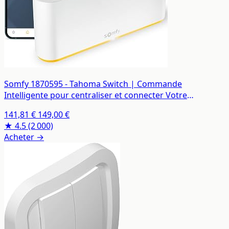
Somfy 1870595 - Tahoma Switch | Commande
Intelligente pour centraliser et connecter Votre
logement | Compatible IO, RTS & Zigbee 3.0 | Contrôle à
141,81 €
149,00 €
la Voix avec l'Assistant Google, Amazon Alexa HomeKit
★ 4.5
(2 000)
Acheter →