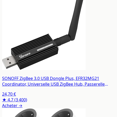
SONOFF ZigBee 3.0 USB Dongle Plus, EFR32MG21
Coordinator, Universelle USB ZigBee Hub, Passerelle
ZigBee pour Home Assistant
24,70 €
★ 4.7
(3 400)
Acheter →