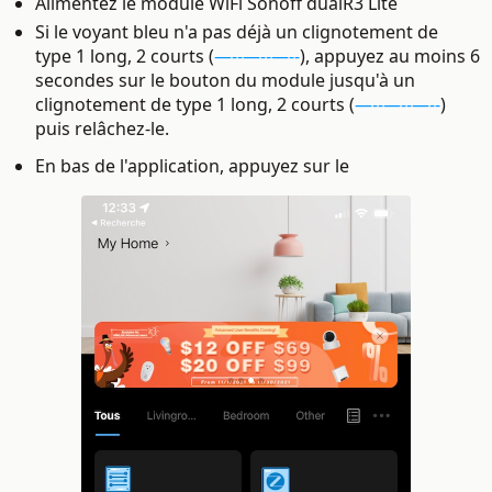
Alimentez le module WiFi Sonoff dualR3 Lite
Si le voyant bleu n'a pas déjà un clignotement de
type
1 long, 2 courts (
—--—--—--
), a
ppuyez au moins 6
secondes sur le bouton du module jusqu'à un
clignotement de type 1 long, 2 courts (
—--—--—--
)
puis relâchez-le.
En bas de l'application, appuyez sur le