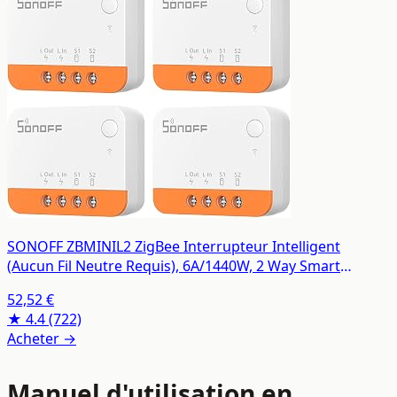
SONOFF ZBMINIL2 ZigBee Interrupteur Intelligent
(Aucun Fil Neutre Requis), 6A/1440W, 2 Way Smart
Switch, Compatible avec Alexa, Google Home, Home
52,52 €
Assistant, SONOFF ZigBee Hub Requis (4 Pack)
★ 4.4
(722)
Acheter →
Manuel d'utilisation en