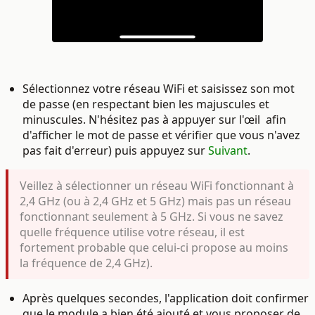
Sélectionnez votre réseau WiFi et saisissez son mot
de passe (en respectant bien les majuscules et
minuscules. N'hésitez pas à appuyer sur l'œil
afin
d'afficher le mot de passe et vérifier que vous n'avez
pas fait d'erreur) puis appuyez sur
Suivant
.
Veillez à sélectionner un réseau WiFi fonctionnant à
2,4 GHz (ou à 2,4 GHz et 5 G
H
z) mais pas un réseau
fonctionnant
seulement à
5 GHz. Si vous ne savez
quelle fréquence utilise votre réseau, il est
fortement probable que celui-ci propose au moins
la fréquence de 2,4 GHz).
Après quelques secondes, l'application doit confirmer
que le module a bien été ajouté et vous proposer de