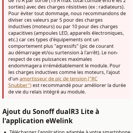
de 10 A par sortie (15 A max. total cumulé entre les 2
sorties) avec des charges résistives
(ex : radiateurs).
Pour éviter tout dommage, nous recommandons de
diviser ces valeurs par 5 pour des charges
inductives (moteurs) ou par 10 pour des charges
capacitives (ampoules LED, appareils électroniques,
etc.) car ces types d'équipements ont un
comportement plus "agressifs" (pic de courant
au démarrage et/ou surtension à l'arrêt).
Le non-
respect de ces puissances maximales
endommagera irrémédiablement le module.
Pour
les charges inductives comme les moteurs, l'ajout
d'un
amortisseur de pic de tension ("RC
Snubber")
est recommandé pour améliorer la durée
de vie du relais intégré au module.
Ajout du Sonoff dualR3 Lite à
l'application eWelink
Téléchargez l'application adaptée à votre smartphone