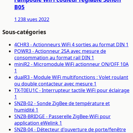
B05
1 238 vues
2022
Sous-catégories
4CHR3 - Actionneurs WiFi 4 sorties au format DIN
1
POWR3 - Actionneur 25A avec mesure de
consommation au format rail DIN
1
miniR2 - Micromodule WiFi actionneur ON/OFF 10A
1
dualR3 - Module WiFi multifonctions : Volet roulant
ou double contacteur avec mesure
1
TX-T0EU1C - Interrupteur tactile WiFi pour éclairage
1
SNZB-02 - Sonde ZigBee de température et
humidité
1
SNZB-BRIDGE - Passerelle ZigBee-WiFi pour
application eWelink
1
SNZB-04 - Détecteur d'ouverture de porte/fenêtre