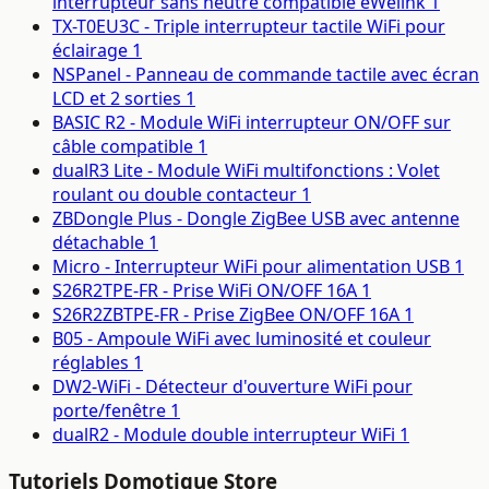
interrupteur sans neutre compatible eWelink
1
TX-T0EU3C - Triple interrupteur tactile WiFi pour
éclairage
1
NSPanel - Panneau de commande tactile avec écran
LCD et 2 sorties
1
BASIC R2 - Module WiFi interrupteur ON/OFF sur
câble compatible
1
dualR3 Lite - Module WiFi multifonctions : Volet
roulant ou double contacteur
1
ZBDongle Plus - Dongle ZigBee USB avec antenne
détachable
1
Micro - Interrupteur WiFi pour alimentation USB
1
S26R2TPE-FR - Prise WiFi ON/OFF 16A
1
S26R2ZBTPE-FR - Prise ZigBee ON/OFF 16A
1
B05 - Ampoule WiFi avec luminosité et couleur
réglables
1
DW2-WiFi - Détecteur d'ouverture WiFi pour
porte/fenêtre
1
dualR2 - Module double interrupteur WiFi
1
Tutoriels Domotique Store