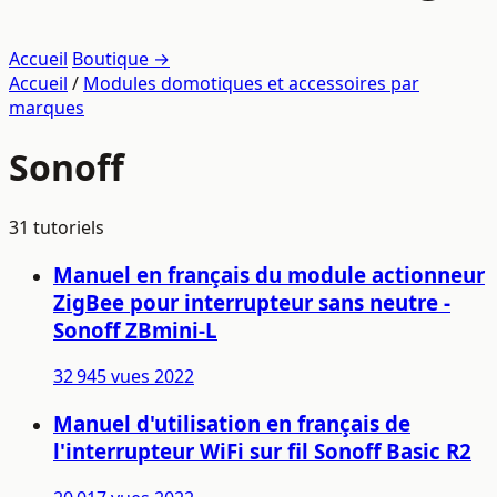
Accueil
Boutique →
Accueil
/
Modules domotiques et accessoires par
marques
Sonoff
31 tutoriels
Manuel en français du module actionneur
ZigBee pour interrupteur sans neutre -
Sonoff ZBmini-L
32 945 vues
2022
Manuel d'utilisation en français de
l'interrupteur WiFi sur fil Sonoff Basic R2