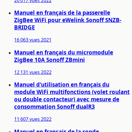
20 017 vues
2022
Manuel en français de la passerelle
ZigBee WiFi pour eWelink Sonoff SNZB-
BRIDGE
16 063 vues
2021
Manuel en français du micromodule
ZigBee 10A Sonoff ZBmini
12 131 vues
2022
Manuel d'utilisation en français du
module WiFi multifonctions (volet roulant
ou double contacteur) avec mesure de
consommation Sonoff dualR3
11 607 vues
2022
Manuel en français de la sonde