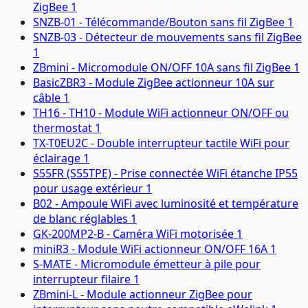
ZigBee
1
SNZB-01 - Télécommande/Bouton sans fil ZigBee
1
SNZB-03 - Détecteur de mouvements sans fil ZigBee
1
ZBmini - Micromodule ON/OFF 10A sans fil ZigBee
1
BasicZBR3 - Module ZigBee actionneur 10A sur
câble
1
TH16 - TH10 - Module WiFi actionneur ON/OFF ou
thermostat
1
TX-T0EU2C - Double interrupteur tactile WiFi pour
éclairage
1
S55FR (S55TPE) - Prise connectée WiFi étanche IP55
pour usage extérieur
1
B02 - Ampoule WiFi avec luminosité et température
de blanc réglables
1
GK-200MP2-B - Caméra WiFi motorisée
1
miniR3 - Module WiFi actionneur ON/OFF 16A
1
S-MATE - Micromodule émetteur à pile pour
interrupteur filaire
1
ZBmini-L - Module actionneur ZigBee pour