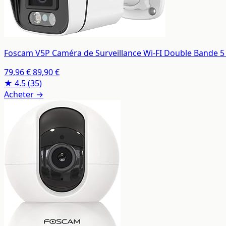
Foscam V5P Caméra de Surveillance Wi-FI Double Bande 5 M
79,96 €
89,90 €
★ 4.5
(35)
Acheter →