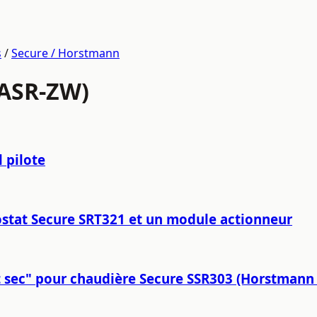
s
/
Secure / Horstmann
 ASR-ZW)
 pilote
ostat Secure SRT321 et un module actionneur
ct sec" pour chaudière Secure SSR303 (Horstmann