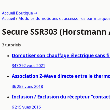
Accueil
Boutique →
Accueil
/
Modules domotiques et accessoires par marque
Secure SSR303 (Horstmann
3 tutoriels
Domotiser son chauffage électrique sans fil
347 392 vues
2021
Association Z-Wave directe entre le therm
36 255 vues
2018
Inclusion / Exclusion du récepteur "conta
6 215 vues
2016