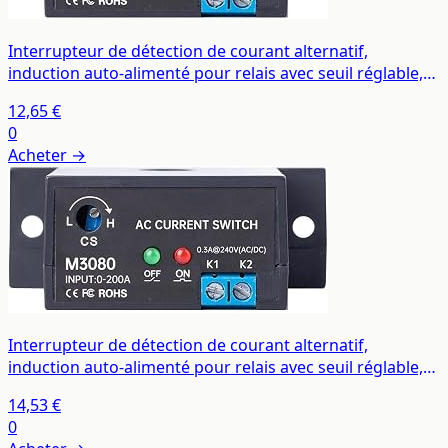
Interrupteur de détection de courant alternatif,
induction auto-alimenté pour relais avec seuil réglable,
normalement ouvert ou fermé, pour détection de
12,65 €
charge du moteur et courant de ligne de forage
0
Acheter →
Interrupteur de détection de courant alternatif,
induction auto-alimenté pour relais avec seuil réglable,
normalement ouvert ou fermé, pour détection de
14,53 €
charge du moteur et courant de ligne de forage
0