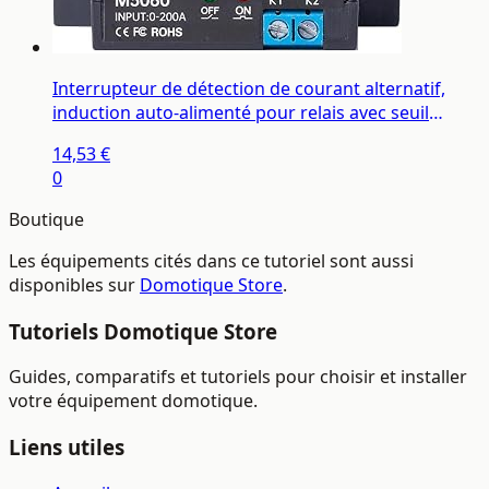
Interrupteur de détection de courant alternatif,
induction auto-alimenté pour relais avec seuil
réglable, normalement ouvert ou fermé, pour
14,53 €
détection de charge du moteur et courant de ligne
0
de forage
Boutique
Les équipements cités dans ce tutoriel sont aussi
disponibles sur
Domotique Store
.
Tutoriels Domotique Store
Guides, comparatifs et tutoriels pour choisir et installer
votre équipement domotique.
Liens utiles