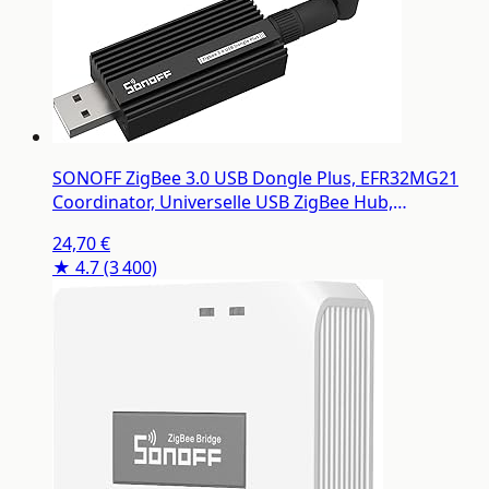
SONOFF ZigBee 3.0 USB Dongle Plus, EFR32MG21
Coordinator, Universelle USB ZigBee Hub,
Passerelle ZigBee pour Home Assistant
24,70 €
★ 4.7
(3 400)