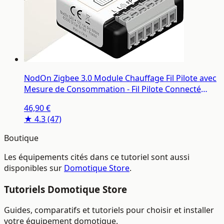
NodOn Zigbee 3.0 Module Chauffage Fil Pilote avec
Mesure de Consommation - Fil Pilote Connecté
Gestion Chauffage - Economies d’Energie, 6 modes,
46,90 €
Compatible Zigbee Home Assistant, Jeedom,
★ 4.3
(47)
Zigbee2MQTT
Boutique
Les équipements cités dans ce tutoriel sont aussi
disponibles sur
Domotique Store
.
Tutoriels Domotique Store
Guides, comparatifs et tutoriels pour choisir et installer
votre équipement domotique.