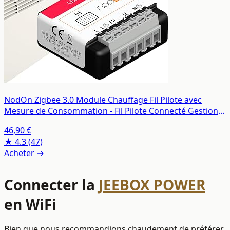
NodOn Zigbee 3.0 Module Chauffage Fil Pilote avec
Mesure de Consommation - Fil Pilote Connecté Gestion
Chauffage - Economies d’Energie, 6 modes, Compatible
46,90 €
Zigbee Home Assistant, Jeedom, Zigbee2MQTT
★ 4.3
(47)
Acheter →
Connecter la
JEEBOX POWER
en WiFi
Bien que nous recommandions chaudement de préférer