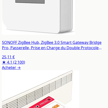
SONOFF ZigBee Hub, ZigBee 3.0 Smart Gateway Bridge
Pro, Passerelle, Prise en Charge du Double Protocole
WiFi & ZigBee
25,11 €
★ 4.1
(2 100)
Acheter →