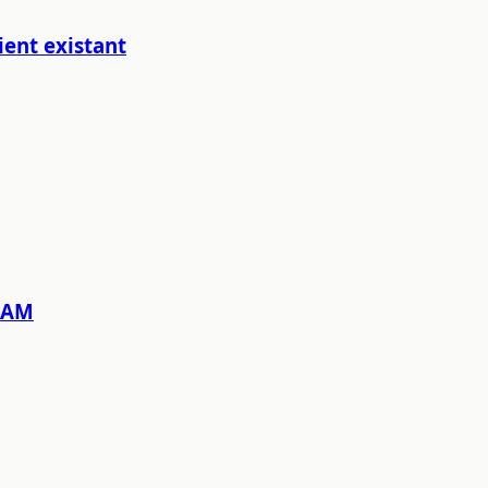
ient existant
SCAM