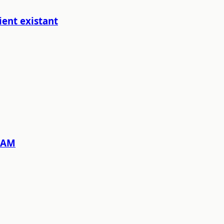
ient existant
SCAM